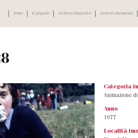
Home
Il progetto
Archivio fotografico
Archivio documenti
28
Categoria 
Animazione di
Anno
1977
Località im