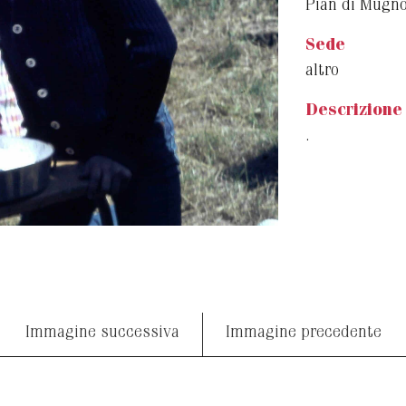
Pian di Mugn
Sede
altro
Descrizione
.
Immagine successiva
Immagine precedente