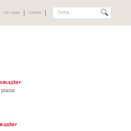
Chi siamo
Contatti
immagine
 piazza
magine