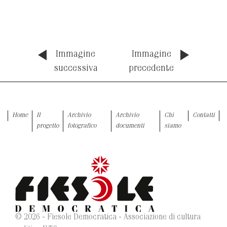
Immagine
Immagine
successiva
precedente
Home
Il
Archivio
Archivio
Chi
Contatti
progetto
fotografico
documenti
siamo
© 2026 - Fiesole Democratica - Associazione di cultura