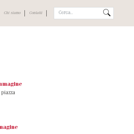
Chi siamo
Contatti
immagine
 piazza
magine