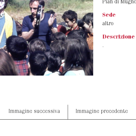
Pian di Mugn
Sede
altro
Descrizione
.
Immagine successiva
Immagine precedente