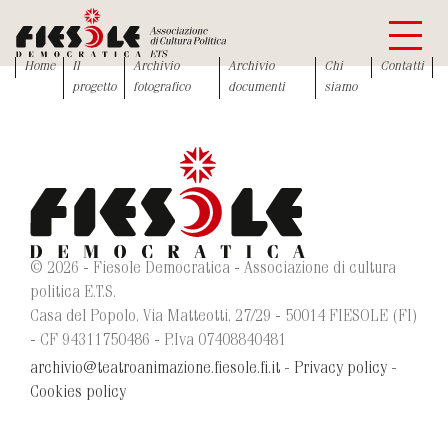
Home
Il
Archivio
Archivio
Chi
Contatti
progetto
fotografico
documenti
siamo
© 2026 - Fiesole Democratica - Associazione di cultura
politica E.T.S.
Casa del Popolo, Via Matteotti, 27/29 - 50014 FIESOLE (FI)
- CF 94311750486 - P.Iva 07408840481
archivio@teatroanimazione.fiesole.fi.it
-
Privacy policy
-
Cookies policy