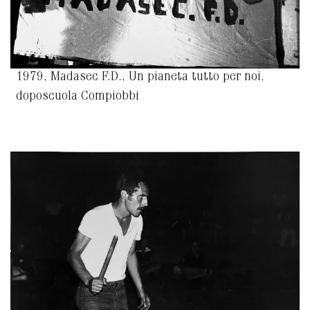
1979, Madasec F.D., Un pianeta tutto per noi,
doposcuola Compiobbi