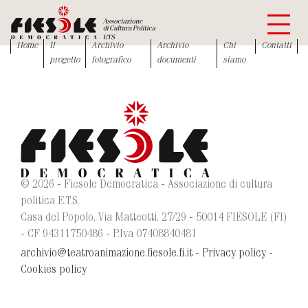
Home
Il
Archivio
Archivio
Chi
Contatti
progetto
fotografico
documenti
siamo
© 2026 - Fiesole Democratica - Associazione di cultura
politica E.T.S.
Casa del Popolo, Via Matteotti, 27/29 - 50014 FIESOLE (FI)
- CF 94311750486 - P.Iva 07408840481
archivio@teatroanimazione.fiesole.fi.it
-
Privacy policy
-
Cookies policy