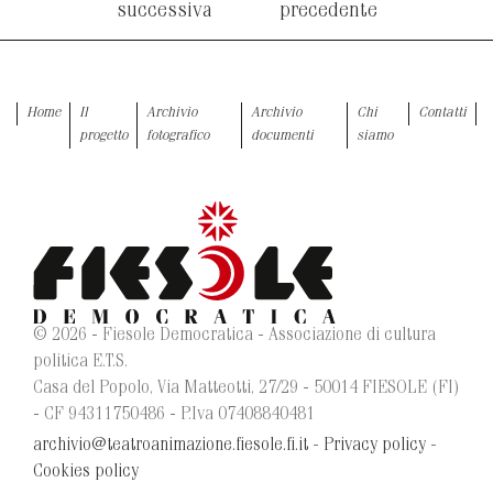
successiva
precedente
Home
Il
Archivio
Archivio
Chi
Contatti
progetto
fotografico
documenti
siamo
© 2026 - Fiesole Democratica - Associazione di cultura
politica E.T.S.
Casa del Popolo, Via Matteotti, 27/29 - 50014 FIESOLE (FI)
- CF 94311750486 - P.Iva 07408840481
archivio@teatroanimazione.fiesole.fi.it
-
Privacy policy
-
Cookies policy