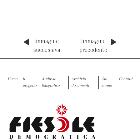
.
Immagine
Immagine
successiva
precedente
Home
Il
Archivio
Archivio
Chi
Contatti
progetto
fotografico
documenti
siamo