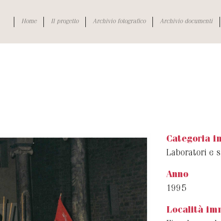
Home
Il progetto
Archivio fotografico
Archivio documenti
Categoria 
Laboratori e s
Anno
1995
Località im