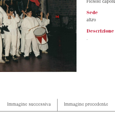
Fiesole capol
Sede
altro
Descrizione
.
Immagine successiva
Immagine precedente