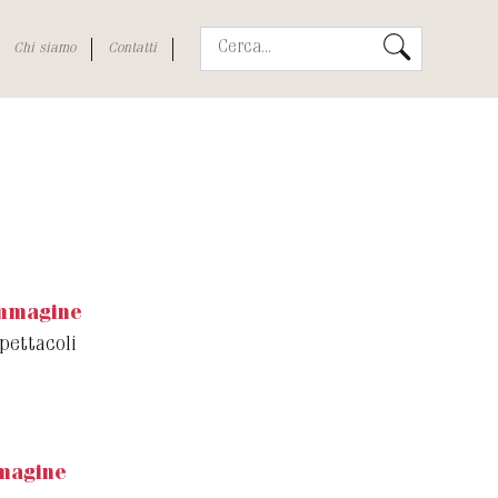
Chi siamo
Contatti
immagine
pettacoli
magine