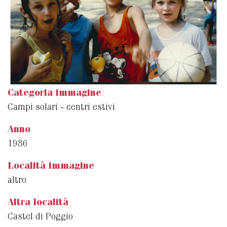
Categoria immagine
Campi solari - centri estivi
Anno
1986
Località immagine
altro
Altra località
Castel di Poggio