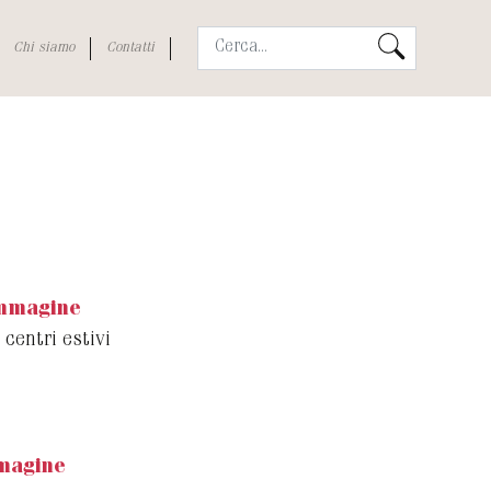
Chi siamo
Contatti
immagine
 centri estivi
magine