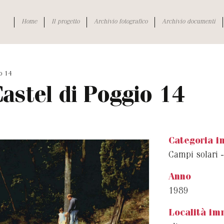
Home
Il progetto
Archivio fotografico
Archivio documenti
io 14
Castel di Poggio 14
Categoria 
Campi solari -
Anno
1989
Località im