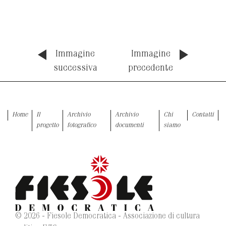
Immagine
Immagine
successiva
precedente
Home
Il
Archivio
Archivio
Chi
Contatti
progetto
fotografico
documenti
siamo
© 2026 - Fiesole Democratica - Associazione di cultura