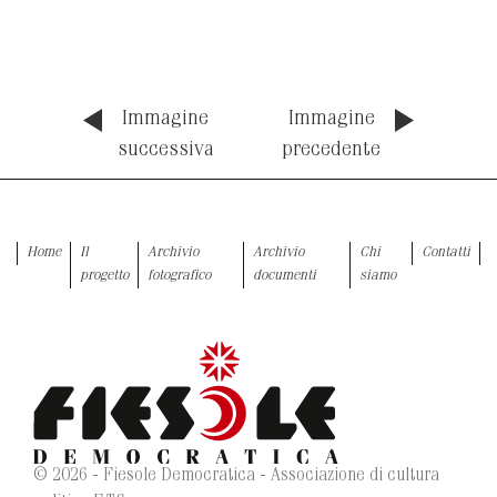
Immagine
Immagine
successiva
precedente
Home
Il
Archivio
Archivio
Chi
Contatti
progetto
fotografico
documenti
siamo
© 2026 - Fiesole Democratica - Associazione di cultura