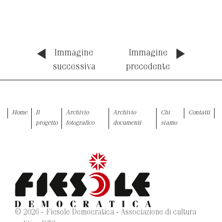
Immagine
Immagine
successiva
precedente
Home
Il
Archivio
Archivio
Chi
Contatti
progetto
fotografico
documenti
siamo
© 2026 - Fiesole Democratica - Associazione di cultura