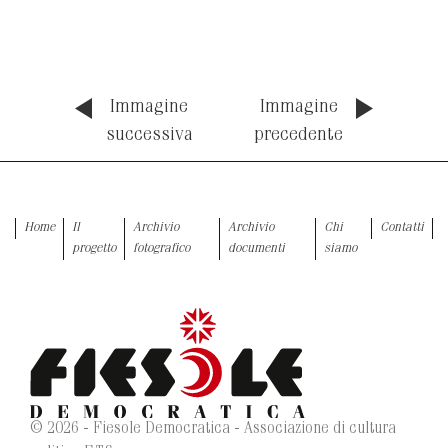
Immagine
Immagine
successiva
precedente
Home
Il
Archivio
Archivio
Chi
Contatti
progetto
fotografico
documenti
siamo
© 2026 - Fiesole Democratica - Associazione di cultura