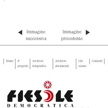
.
Immagine
Immagine
successiva
precedente
Home
Il
Archivio
Archivio
Chi
Contatti
progetto
fotografico
documenti
siamo