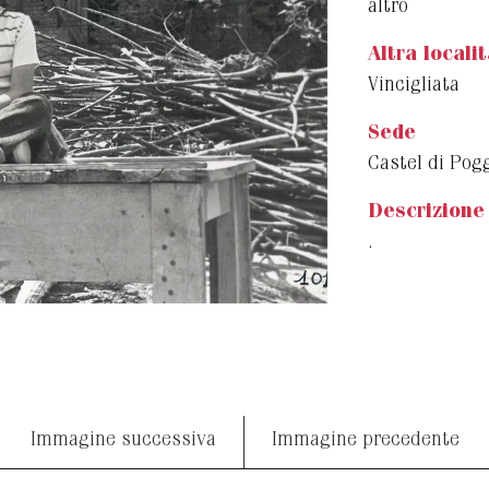
altro
Altra locali
Vincigliata
Sede
Castel di Pog
Descrizione
.
Immagine successiva
Immagine precedente