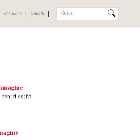
Chi siamo
Contatti
immagine
 centri estivi
magine