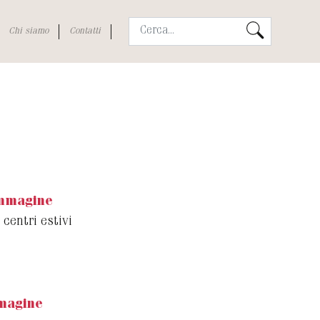
Chi siamo
Contatti
immagine
 centri estivi
magine