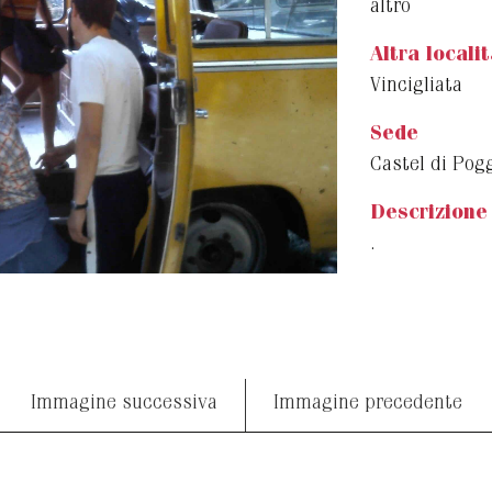
altro
Altra locali
Vincigliata
Sede
Castel di Pog
Descrizione
.
Immagine successiva
Immagine precedente