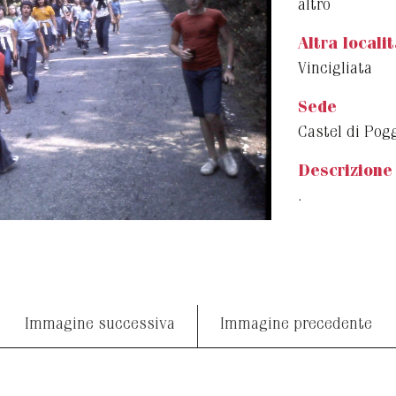
altro
Altra locali
Vincigliata
Sede
Castel di Pog
Descrizione
.
Immagine successiva
Immagine precedente