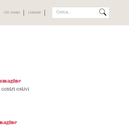
Chi siamo
Contatti
immagine
 centri estivi
magine