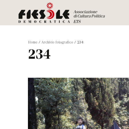
Home
/
Archivio fotografico
/
234
234